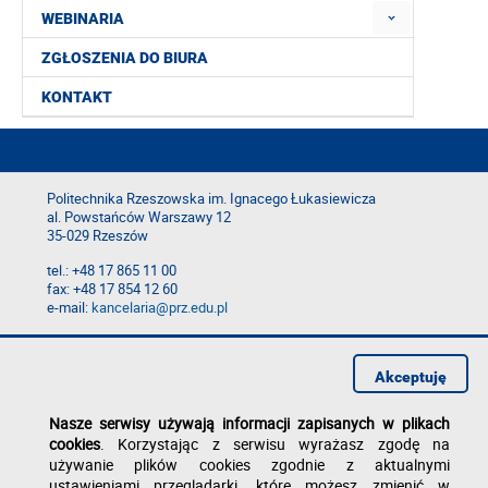
WEBINARIA
ZGŁOSZENIA DO BIURA
KONTAKT
Politechnika Rzeszowska im. Ignacego Łukasiewicza
al. Powstańców Warszawy 12
35-029 Rzeszów
tel.: +48 17 865 11 00
fax: +48 17 854 12 60
e-mail:
kancelaria@prz.edu.pl
Deklaracja dostępności
Polityka prywatności
Akceptuję
Zgłoś błąd na stronie
Nasze serwisy używają informacji zapisanych w plikach
cookies
. Korzystając z serwisu wyrażasz zgodę na
używanie plików cookies zgodnie z aktualnymi
ustawieniami przeglądarki, które możesz zmienić w