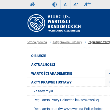
A
++
A
+
A
Strona główna
Akty prawne i ustawy
Regulamin zarzą
O BIURZE
AKTUALNOŚCI
WARTOŚCI AKADEMICKIE
AKTY PRAWNE I USTAWY
Zasady etyki
Regulamin Pracy Politechniki Rzeszowskiej
Regulamin studiów wyższych na Politechnice