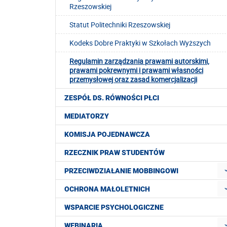
Rzeszowskiej
Statut Politechniki Rzeszowskiej
Kodeks Dobre Praktyki w Szkołach Wyższych
Regulamin zarządzania prawami autorskimi,
prawami pokrewnymi i prawami własności
przemysłowej oraz zasad komercjalizacji
ZESPÓŁ DS. RÓWNOŚCI PŁCI
MEDIATORZY
KOMISJA POJEDNAWCZA
RZECZNIK PRAW STUDENTÓW
PRZECIWDZIAŁANIE MOBBINGOWI
OCHRONA MAŁOLETNICH
WSPARCIE PSYCHOLOGICZNE
WEBINARIA