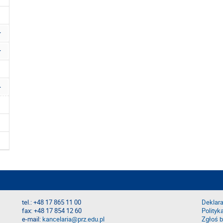
tel.: +48 17 865 11 00
Deklara
fax: +48 17 854 12 60
Polityk
e-mail:
kancelaria@prz.edu.pl
Zgłoś b