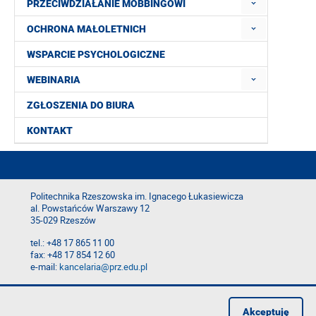
PRZECIWDZIAŁANIE MOBBINGOWI
OCHRONA MAŁOLETNICH
WSPARCIE PSYCHOLOGICZNE
WEBINARIA
ZGŁOSZENIA DO BIURA
KONTAKT
Politechnika Rzeszowska im. Ignacego Łukasiewicza
al. Powstańców Warszawy 12
35-029 Rzeszów
tel.: +48 17 865 11 00
fax: +48 17 854 12 60
e-mail:
kancelaria@prz.edu.pl
Deklaracja dostępności
Polityka prywatności
Akceptuję
Zgłoś błąd na stronie