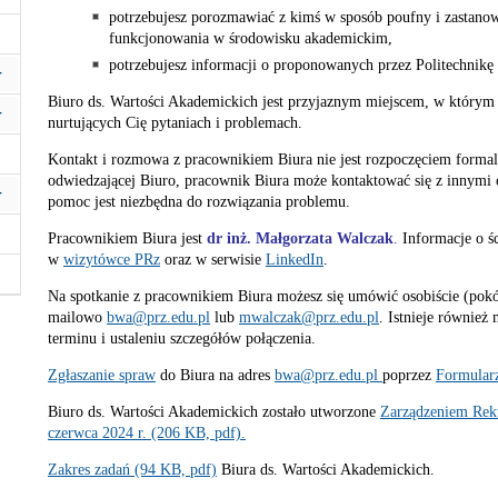
potrzebujesz porozmawiać z kimś w sposób poufny i zastano
funkcjonowania w środowisku akademickim,
potrzebujesz informacji o proponowanych przez Politechnik
Biuro ds. Wartości Akademickich jest przyjaznym miejscem, w którym
nurtujących Cię pytaniach i problemach.
Kontakt i rozmowa z pracownikiem Biura nie jest rozpoczęciem formaln
odwiedzającej Biuro, pracownik Biura może kontaktować się z innymi 
pomoc jest niezbędna do rozwiązania problemu.
Pracownikiem Biura jest
dr inż. Małgorzata Walczak
.
Informacje o ś
w
wizytówce PRz
oraz w serwisie
LinkedIn
.
Na spotkanie z pracownikiem Biura możesz się umówić osobiście (pokój
mailowo
bwa@prz.edu.pl
lub
mwalczak@prz.edu.pl
. Istnieje równie
terminu i ustaleniu szczegółów połączenia.
Zgłaszanie spraw
do Biura na adres
bwa@prz.edu.pl
poprzez
Formular
B
iuro ds. Wartości Akademickich zostało utworzone
Zarządzeniem Rekt
czerwca 2024 r. (206 KB, pdf).
Zakres zadań (94 KB, pdf)
Biura ds. Wartości Akademickich.