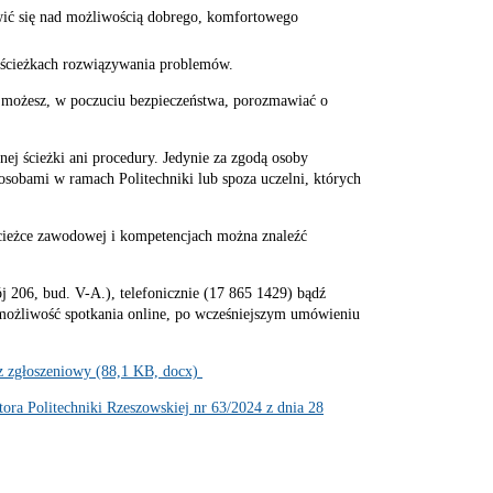
wić się nad możliwością dobrego, komfortowego
ę ścieżkach rozwiązywania problemów.
 możesz, w poczuciu bezpieczeństwa, porozmawiać o
ej ścieżki ani procedury. Jedynie za zgodą osoby
osobami w ramach Politechniki lub spoza uczelni, których
cieżce zawodowej i kompetencjach
można znaleźć
 206, bud. V-A.), telefonicznie (17 865 1429) bądź
ż możliwość spotkania online, po wcześniejszym umówieniu
z zgłoszeniowy (88,1 KB, docx)
ora Politechniki Rzeszowskiej nr 63/2024 z dnia 28