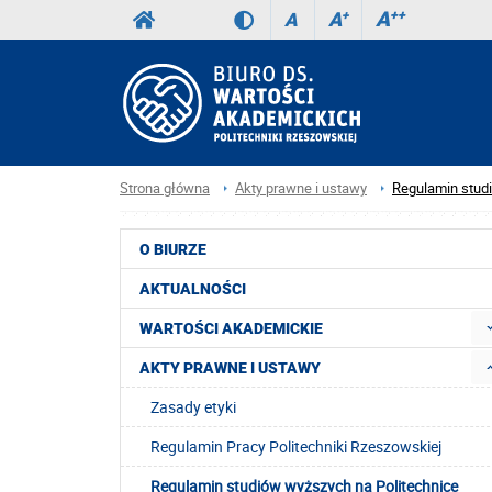
A
++
A
+
A
Strona główna
Akty prawne i ustawy
Regulamin stud
O BIURZE
AKTUALNOŚCI
WARTOŚCI AKADEMICKIE
AKTY PRAWNE I USTAWY
Zasady etyki
Regulamin Pracy Politechniki Rzeszowskiej
Regulamin studiów wyższych na Politechnice