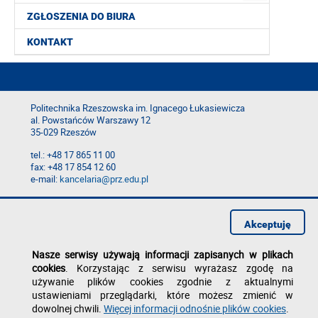
ZGŁOSZENIA DO BIURA
KONTAKT
Politechnika Rzeszowska im. Ignacego Łukasiewicza
al. Powstańców Warszawy 12
35-029 Rzeszów
tel.: +48 17 865 11 00
fax: +48 17 854 12 60
e-mail:
kancelaria@prz.edu.pl
Deklaracja dostępności
Polityka prywatności
Akceptuję
Zgłoś błąd na stronie
Nasze serwisy używają informacji zapisanych w plikach
cookies
. Korzystając z serwisu wyrażasz zgodę na
używanie plików cookies zgodnie z aktualnymi
ustawieniami przeglądarki, które możesz zmienić w
dowolnej chwili.
Więcej informacji odnośnie plików cookies
.