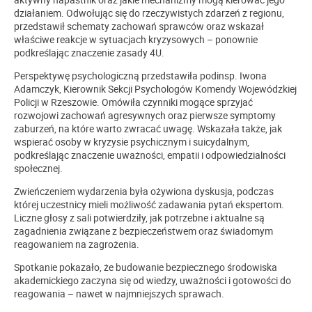
działaniem. Odwołując się do rzeczywistych zdarzeń z regionu,
przedstawił schematy zachowań sprawców oraz wskazał
właściwe reakcje w sytuacjach kryzysowych – ponownie
podkreślając znaczenie zasady 4U.
Perspektywę psychologiczną przedstawiła podinsp. Iwona
Adamczyk, Kierownik Sekcji Psychologów Komendy Wojewódzkiej
Policji w Rzeszowie. Omówiła czynniki mogące sprzyjać
rozwojowi zachowań agresywnych oraz pierwsze symptomy
zaburzeń, na które warto zwracać uwagę. Wskazała także, jak
wspierać osoby w kryzysie psychicznym i suicydalnym,
podkreślając znaczenie uważności, empatii i odpowiedzialności
społecznej.
Zwieńczeniem wydarzenia była ożywiona dyskusja, podczas
której uczestnicy mieli możliwość zadawania pytań ekspertom.
Liczne głosy z sali potwierdziły, jak potrzebne i aktualne są
zagadnienia związane z bezpieczeństwem oraz świadomym
reagowaniem na zagrożenia.
Spotkanie pokazało, że budowanie bezpiecznego środowiska
akademickiego zaczyna się od wiedzy, uważności i gotowości do
reagowania – nawet w najmniejszych sprawach.