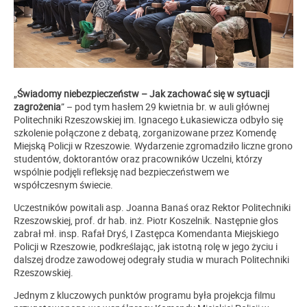
„
Świadomy niebezpieczeństw – Jak zachować się w sytuacji
zagrożenia
” – pod tym hasłem 29 kwietnia br. w auli głównej
Politechniki Rzeszowskiej im. Ignacego Łukasiewicza odbyło się
szkolenie połączone z debatą, zorganizowane przez Komendę
Miejską Policji w Rzeszowie. Wydarzenie zgromadziło liczne grono
studentów, doktorantów oraz pracowników Uczelni, którzy
wspólnie podjęli refleksję nad bezpieczeństwem we
współczesnym świecie.
Uczestników powitali asp. Joanna Banaś oraz Rektor Politechniki
Rzeszowskiej, prof. dr hab. inż. Piotr Koszelnik. Następnie głos
zabrał
mł. insp. Rafał Dryś, I Zastępca Komendanta Miejskiego
Policji w Rzeszowie
, podkreślając, jak istotną rolę w jego życiu i
dalszej drodze zawodowej odegrały studia w murach Politechniki
Rzeszowskiej.
Jednym z kluczowych punktów programu była projekcja filmu