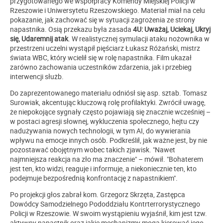
przygotowanego we współpracy Komendy Miejskiej Policji w
Rzeszowie i Uniwersytetu Rzeszowskiego. Materiał miał na celu
pokazanie, jak zachować się w sytuacji zagrożenia ze strony
napastnika. Osią przekazu była zasada
4U: Uważaj, Uciekaj, Ukryj
się, Udaremnij atak
. W realistycznej symulacji ataku nożownika w
przestrzeni uczelni wystąpił pięściarz
Łukasz Różański
, mistrz
świata WBC, który wcielił się w rolę napastnika. Film ukazał
zarówno zachowania uczestników zdarzenia, jak i przebieg
interwencji służb.
Do zaprezentowanego materiału odniósł się asp. sztab. Tomasz
Surowiak, akcentując kluczową rolę profilaktyki. Zwrócił uwagę,
że niepokojące sygnały często pojawiają się znacznie wcześniej –
w postaci agresji słownej, wykluczenia społecznego, hejtu czy
nadużywania nowych technologii, w tym AI, do wywierania
wpływu na emocje innych osób. Podkreślił, jak ważne jest, by nie
pozostawać obojętnym wobec takich zjawisk. "Nawet
najmniejsza reakcja na zło ma znaczenie" – mówił. "Bohaterem
jest ten, kto widzi, reaguje i informuje, a niekoniecznie ten, kto
podejmuje bezpośrednią konfrontację z napastnikiem".
Po projekcji głos zabrał kom. Grzegorz Skrzęta, Zastępca
Dowódcy Samodzielnego Pododdziału Kontrterrorystycznego
Policji w Rzeszowie. W swoim wystąpieniu wyjaśnił, kim jest tzw.
aktywny napastnik oraz jakie mechanizmy mogą kierować jego