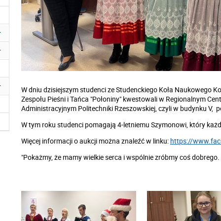
W dniu dzisiejszym studenci ze
Studenckiego Koła Naukowego Komu
Zespołu Pieśni i Tańca "Połoniny" kwestowali w Regionalnym Cen
Administracyjnym Politechniki Rzeszowskiej, czyli w budynku V, 
W tym roku studenci pomagają 4-letniemu
Szymonowi, który każde
Więcej informacji o aukcji można znaleźć w linku:
https://www.fa
"Pokażmy, że mamy wielkie serca i wspólnie zróbmy coś dobreg