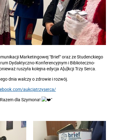
nikacji Marketingowej "Brief" oraz ze
Studenckiego
trum Dydaktyczno-Konferencyjnym i Biblioteczno-
ponieważ r
uszyła kolejna edycja A[u]kcji Trzy Serca.
go dnia walczy o zdrowie i rozwój.
cebook.com/aukcjatrzyserca/
o. Razem dla Szymona!
"