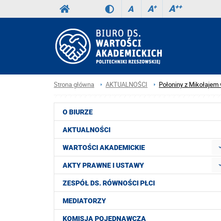
A
++
A
+
A
Strona główna
AKTUALNOŚCI
Połoniny z Mikołaje
O BIURZE
AKTUALNOŚCI
WARTOŚCI AKADEMICKIE
AKTY PRAWNE I USTAWY
ZESPÓŁ DS. RÓWNOŚCI PŁCI
MEDIATORZY
KOMISJA POJEDNAWCZA