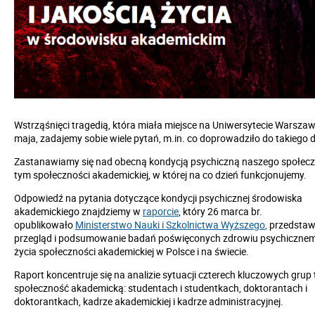
Wstrząśnięci tragedią, która miała miejsce na Uniwersytecie Warsza
maja, zadajemy sobie wiele pytań, m.in. co doprowadziło do takiego 
Zastanawiamy się nad obecną kondycją psychiczną naszego społec
tym społeczności akademickiej, w której na co dzień funkcjonujemy.
Odpowiedź na pytania dotyczące kondycji psychicznej środowiska
akademickiego znajdziemy w
raporcie
, który 26 marca br.
opublikowało
Ministerstwo Nauki i Szkolnictwa Wyższego
,
przedstaw
przegląd i podsumowanie badań poświęconych zdrowiu psychicznemu
życia społeczności akademickiej w Polsce i na świecie.
Raport koncentruje się na analizie sytuacji czterech kluczowych gru
społeczność akademicką: studentach i studentkach, doktorantach i
doktorantkach, kadrze akademickiej i kadrze administracyjnej.