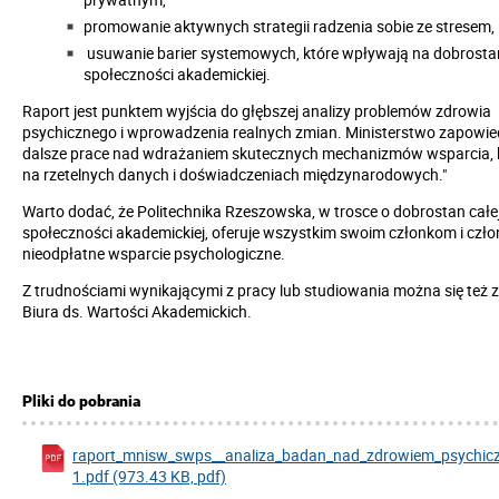
promowanie aktywnych strategii radzenia sobie ze stresem,
usuwanie barier systemowych, które wpływają na dobrosta
społeczności akademickiej.
Raport jest punktem wyjścia do głębszej analizy problemów zdrowia
psychicznego i wprowadzenia realnych zmian. Ministerstwo zapowie
dalsze prace nad wdrażaniem skutecznych mechanizmów wsparcia, 
na rzetelnych danych i doświadczeniach międzynarodowych."
Warto dodać, że Politechnika Rzeszowska, w trosce o dobrostan całe
społeczności akademickiej, oferuje wszystkim swoim członkom i czł
nieodpłatne wsparcie psychologiczne.
Z trudnościami wynikającymi z pracy lub studiowania można się też 
Biura ds. Wartości Akademickich.
Pliki do pobrania
raport_mnisw_swps__analiza_badan_nad_zdrowiem_psychic
1.pdf (973.43 KB, pdf)