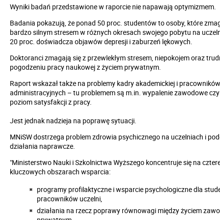
Wyniki badań przedstawione w raporcie nie napawają optymizmem.
Badania pokazują, że ponad 50 proc. studentów to osoby, które zmag
bardzo silnym stresem w różnych okresach swojego pobytu na uczeln
20 proc. doświadcza objawów depresji i zaburzeń lękowych.
Doktoranci zmagają się z przewlekłym stresem, niepokojem oraz tru
pogodzeniu pracy naukowej z życiem prywatnym.
Raport wskazał także na problemy kadry akademickiej i pracownikó
administracyjnych – tu problemem są
m.in.
wypalenie zawodowe czy 
poziom satysfakcji z pracy.
Jest jednak nadzieja na poprawę sytuacji.
MNiSW dostrzega problem zdrowia psychicznego na uczelniach i pod
działania naprawcze.
"Ministerstwo Nauki i Szkolnictwa Wyższego koncentruje się na czter
kluczowych obszarach wsparcia:
programy profilaktyczne i wsparcie psychologiczne dla stud
pracowników uczelni,
działania na rzecz poprawy równowagi między życiem za
prywatnym,