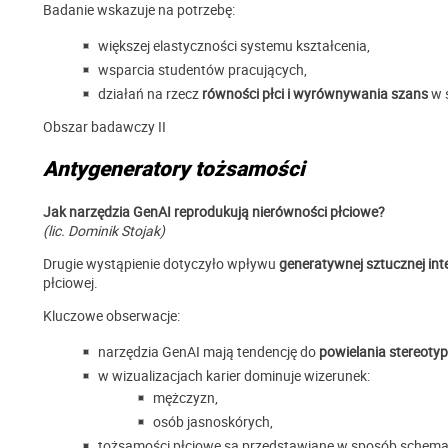
Badanie wskazuje na potrzebę:
większej elastyczności systemu kształcenia,
wsparcia studentów pracujących,
działań na rzecz
równości płci i wyrównywania szans
w ś
Obszar badawczy II
Antygeneratory tożsamości
Jak narzędzia GenAI reprodukują nierówności płciowe?
(lic. Dominik Stojak)
Drugie wystąpienie dotyczyło wpływu
generatywnej sztucznej inte
płciowej.
Kluczowe obserwacje:
narzędzia GenAI mają tendencję do
powielania stereoty
w wizualizacjach karier dominuje wizerunek:
mężczyzn,
osób jasnoskórych,
tożsamości płciowe są przedstawiane w sposób schemat