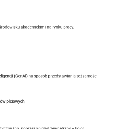
rodowisku akademickim i na rynku pracy.
ligencji (GenAI)
na sposób przedstawiania tożsamości
pów płciowych
,
yczny (np. poprzez wygląd zewnętrzny – kolor