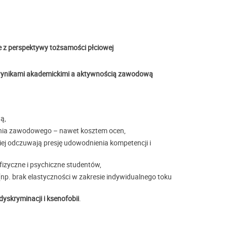
 z perspektywy tożsamości płciowej
ynikami akademickimi a aktywnością zawodową
ą,
enia zawodowego – nawet kosztem ocen,
ciej odczuwają presję udowodnienia kompetencji i
fizyczne i psychiczne studentów,
 (np. brak elastyczności w zakresie indywidualnego toku
yskryminacji i ksenofobii
.