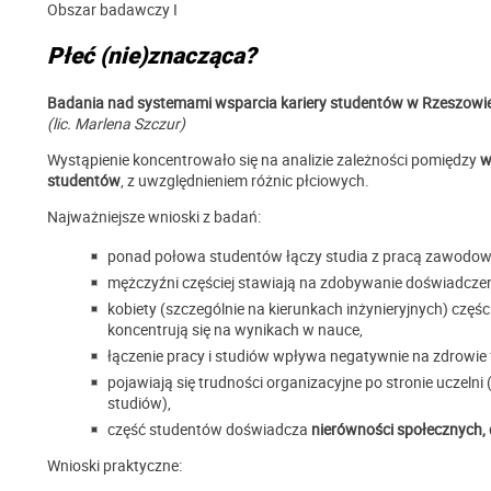
Obszar badawczy I
Płeć (nie)znacząca?
Badania nad systemami wsparcia kariery studentów w Rzeszowie
(lic. Marlena Szczur)
Wystąpienie koncentrowało się na analizie zależności pomiędzy
w
studentów
, z uwzględnieniem różnic płciowych.
Najważniejsze wnioski z badań:
ponad połowa studentów łączy studia z pracą zawodow
mężczyźni częściej stawiają na zdobywanie doświadcz
kobiety (szczególnie na kierunkach inżynieryjnych) częś
koncentrują się na wynikach w nauce,
łączenie pracy i studiów wpływa negatywnie na zdrowie 
pojawiają się trudności organizacyjne po stronie uczelni
studiów),
część studentów doświadcza
nierówności społecznych, d
Wnioski praktyczne: