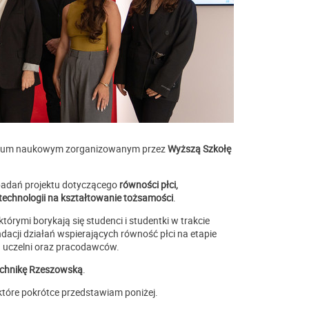
arium naukowym zorganizowanym przez
Wyższą Szkołę
 badań projektu dotyczącego
równości płci,
echnologii na kształtowanie tożsamości
.
tórymi borykają się studenci i studentki w trakcie
acji działań wspierających równość płci na etapie
ch uczelni oraz pracodawców.
echnikę Rzeszowską
.
óre pokrótce przedstawiam poniżej.