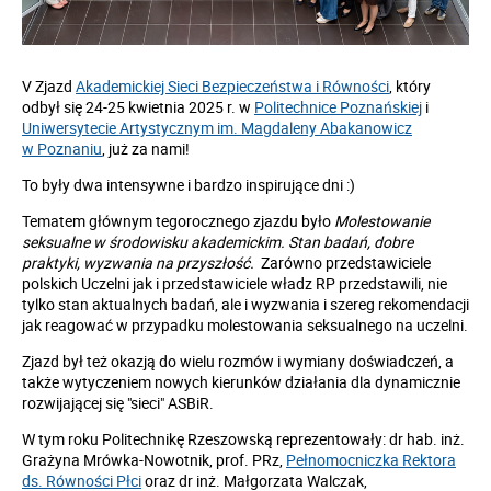
V Zjazd
Akademickiej Sieci Bezpieczeństwa i Równości
, który
odbył się 24-25 kwietnia 2025 r. w
Politechnice Poznańskiej
i
Uniwersytecie Artystycznym im. Magdaleny Abakanowicz
w Poznaniu
, już za nami!
To były dwa intensywne i bardzo inspirujące dni :)
Tematem głównym tegorocznego zjazdu było
Molestowanie
seksualne w środowisku akademickim. Stan badań, dobre
praktyki, wyzwania na przyszłość.
Zarówno przedstawiciele
polskich Uczelni jak i przedstawiciele władz RP
przedstawili, nie
tylko stan aktualnych badań, ale i wyzwania i szereg rekomendacji
jak reagować w przypadku molestowania seksualnego na uczelni.
Zjazd był też okazją do wielu rozmów i wymiany doświadczeń, a
także wytyczeniem nowych kierunków działania dla dynamicznie
rozwijającej się "sieci" ASBiR.
W tym roku Politechnikę Rzeszowską reprezentowały: dr hab. inż.
Grażyna Mrówka-Nowotnik, prof. PRz,
Pełnomocniczka Rektora
ds. Równości Płci
oraz dr inż. Małgorzata Walczak,