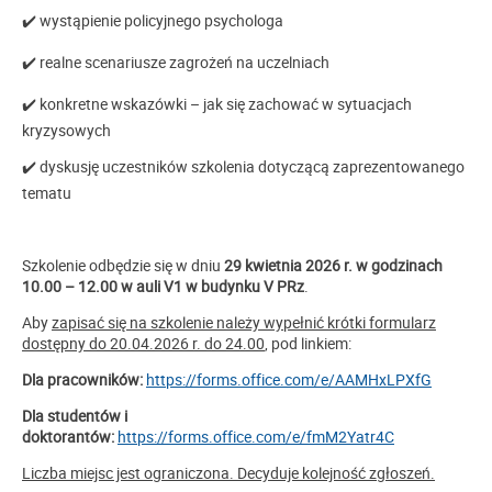
✔️ wystąpienie policyjnego psychologa
✔️ realne scenariusze zagrożeń na uczelniach
✔️ konkretne wskazówki – jak się zachować w sytuacjach
kryzysowych
✔️ dyskusję uczestników szkolenia dotyczącą zaprezentowanego
tematu
Szkolenie odbędzie się w dniu
29 kwietnia 2026 r. w godzinach
10.00 – 12.00 w auli V1 w budynku V PRz
.
Aby
zapisać się na szkolenie należy wypełnić krótki formularz
dostępny do 20.04.2026 r. do 24.00
, pod linkiem:
Dla pracowników:
https://forms.office.com/e/AAMHxLPXfG
Dla studentów i
doktorantów:
https://forms.office.com/e/fmM2Yatr4C
Liczba miejsc jest ograniczona. Decyduje kolejność zgłoszeń.