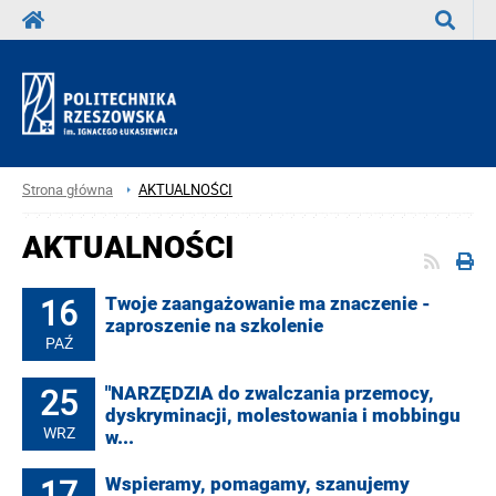
Wyszuka
Strona główna
AKTUALNOŚCI
AKTUALNOŚCI
16
Twoje zaangażowanie ma znaczenie -
zaproszenie na szkolenie
PAŹ
25
"NARZĘDZIA do zwalczania przemocy,
dyskryminacji, molestowania i mobbingu
WRZ
w...
17
Wspieramy, pomagamy, szanujemy