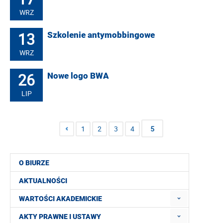
WRZ
13
Szkolenie antymobbingowe
WRZ
26
Nowe logo BWA
LIP
1
2
3
4
5
O BIURZE
AKTUALNOŚCI
WARTOŚCI AKADEMICKIE
AKTY PRAWNE I USTAWY