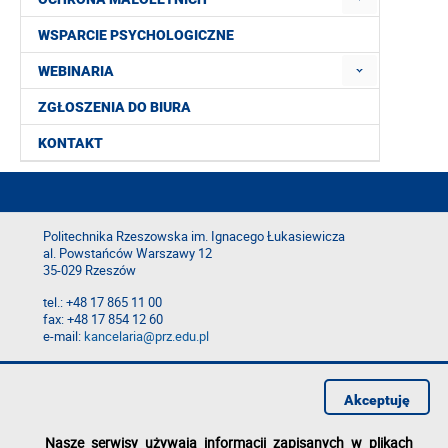
WSPARCIE PSYCHOLOGICZNE
WEBINARIA
ZGŁOSZENIA DO BIURA
KONTAKT
Politechnika Rzeszowska im. Ignacego Łukasiewicza
al. Powstańców Warszawy 12
35-029 Rzeszów
tel.: +48 17 865 11 00
fax: +48 17 854 12 60
e-mail:
kancelaria@prz.edu.pl
Deklaracja dostępności
Polityka prywatności
Akceptuję
Zgłoś błąd na stronie
Nasze serwisy używają informacji zapisanych w plikach