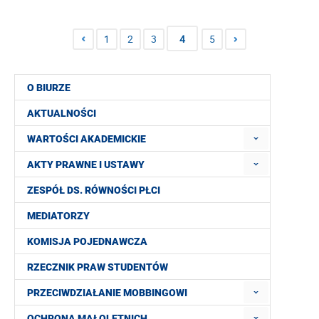
1
2
3
4
5
O BIURZE
AKTUALNOŚCI
WARTOŚCI AKADEMICKIE
AKTY PRAWNE I USTAWY
ZESPÓŁ DS. RÓWNOŚCI PŁCI
MEDIATORZY
KOMISJA POJEDNAWCZA
RZECZNIK PRAW STUDENTÓW
PRZECIWDZIAŁANIE MOBBINGOWI
OCHRONA MAŁOLETNICH