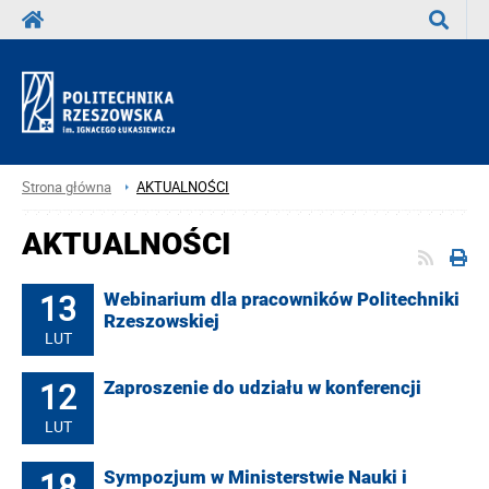
Wyszuka
Strona główna
AKTUALNOŚCI
AKTUALNOŚCI
13
Webinarium dla pracowników Politechniki
Rzeszowskiej
LUT
12
Zaproszenie do udziału w konferencji
LUT
18
Sympozjum w Ministerstwie Nauki i