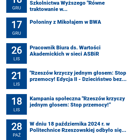
Szkolnictwa Wyższego "Równe
GRU
traktowanie w...
17
Połoniny z Mikołajem w BWA
GRU
26
Pracownik Biura ds. Wartości
Akademickich w sieci ASBiR
LIS
21
"Rzeszów krzyczy jednym głosem: Stop
przemocy! Edycja II - Dzieciństwo bez...
LIS
18
Kampania społeczna "Rzeszów krzyczy
jednym głosem: Stop przemocy!”
LIS
28
W dniu 18 października 2024 r. w
Politechnice Rzeszowskiej odbyło się...
PAŹ